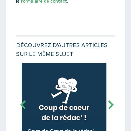
le
formulaire de contact
.
DÉCOUVREZ D'AUTRES ARTICLES
SUR LE MÊME SUJET
Lire la suite
Lire la suit
C’est 