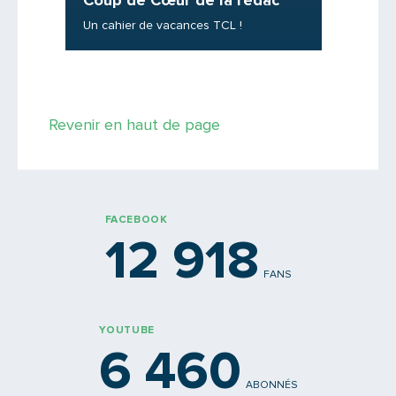
Coup de Cœur de la rédac’
Franchi
Où peut-
Un cahier de vacances TCL !
une boît
Revenir en haut de page
FACEBOOK
12 918
FANS
YOUTUBE
6 460
ABONNÉS