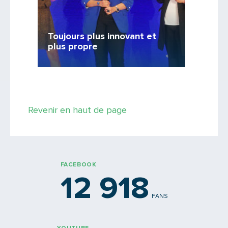
Tous 
Toujours plus innovant et
seront
plus propre
Un inve
Saisissez le code
Revenir en haut de page
PARTAGER
FACEBOOK
12 918
FANS