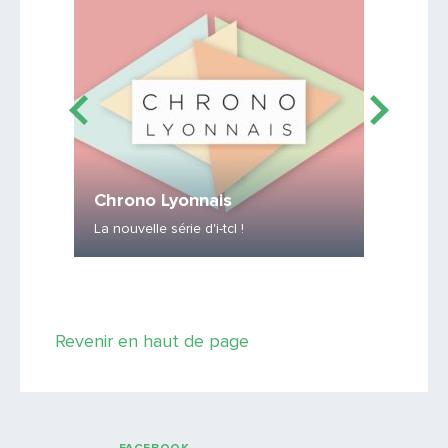
Chrono Lyonnais
Tram 
 d'i-tcl
La nouvelle série d'i-tcl !
Savez-vo
Saisissez le code
Revenir en haut de page
PARTAGER