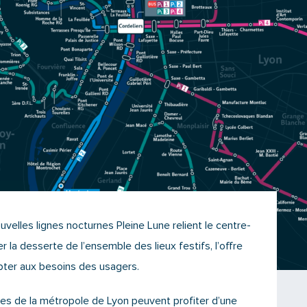
uvelles lignes nocturnes Pleine Lune relient le centre-
er la desserte de l’ensemble des lieux festifs, l’offre
pter aux besoins des usagers.
les de la métropole de Lyon peuvent profiter d’une