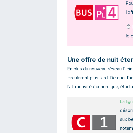
Pou
l’o
le 
Une offre de nuit éte
En plus du nouveau réseau Plein
circuleront plus tard. De quoi fa
l’attractivité économique, étudia
La lig
désorm
aux be
notamm