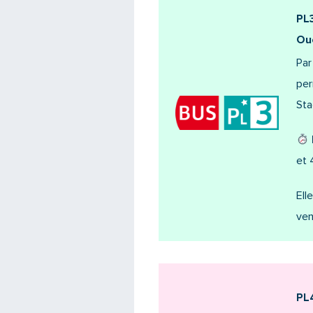
PL3
Ou
Par
per
Sta
et 
Ell
ven
PL4