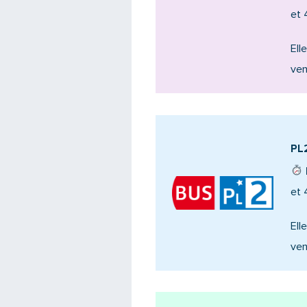
et 
Ell
ven
PL2
et 
Ell
ven