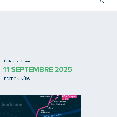
Rech
Ex : Tram T3
Édition archivée
11 SEPTEMBRE 2025
°
ÉDITION N
116