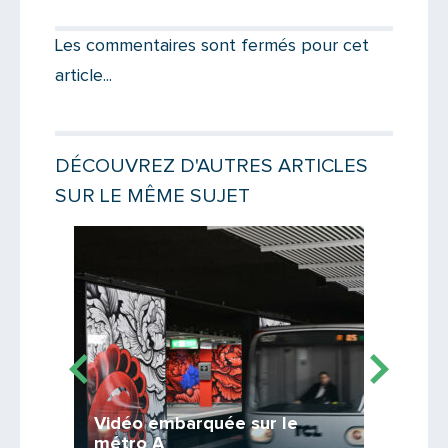
Votre destinataire
Les commentaires sont fermés pour cet
article...
Votre email
DÉCOUVREZ D'AUTRES ARTICLES
SUR LE MÊME SUJET
Message
Lire la suite
Lire la suit
Vidéo embarquée sur le
et de
10 an
métro A