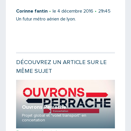
Corinne fantin
le 4 décembre 2016
21h45
Saisissez le code
Un futur métro aérien de lyon.
PARTAGER
DÉCOUVREZ UN ARTICLE SUR LE
MÊME SUJET
Lire la 
Ouvrons Perrache
Projet global et "volet transport" en
concertation