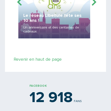
Le réseau Libellule fête ses
Offre 
10 ans !
réseau
Un anniversaire et des centaines de
Cars du 
cadeaux
Rhônexp
Saisissez le code
Revenir en haut de page
PARTAGER
FACEBOOK
12 918
FANS