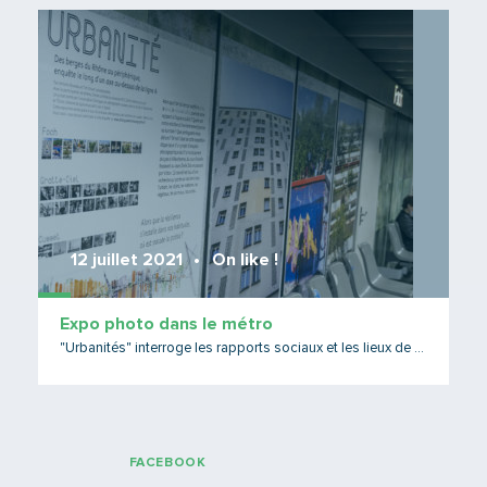
Lire 
12 juillet 2021
On like !
Expo photo dans le métro
"Urbanités" interroge les rapports sociaux et les lieux de vie
FACEBOOK