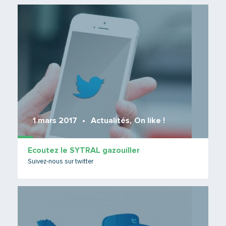
Lire 
1 mars 2017
Actualités
,
On like !
Ecoutez le SYTRAL gazouiller
Suivez-nous sur twitter
Lire 