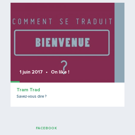
Lire 
1 juin 2017
On like !
Tram Trad
Savez-vous dire ?
FACEBOOK