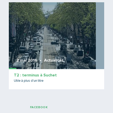
Lire 
2 mai 2016
Actualités
T2 : terminus à Suchet
Utile à plus d'un titre
FACEBOOK