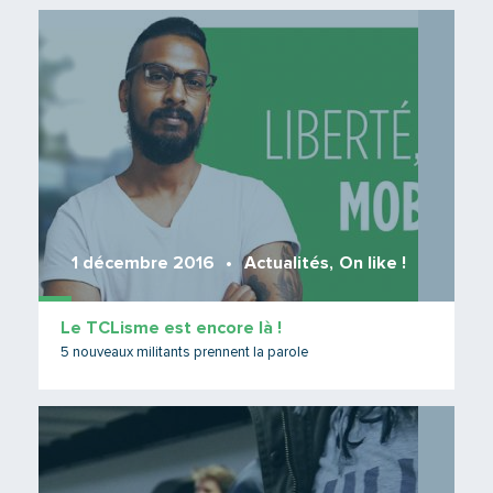
Lire 
1 décembre 2016
Actualités
,
On like !
Le TCLisme est encore là !
5 nouveaux militants prennent la parole
Lire 