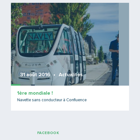
Lire 
31 août 2016
Actualités
1ère mondiale !
Navette sans conducteur à Confluence
FACEBOOK