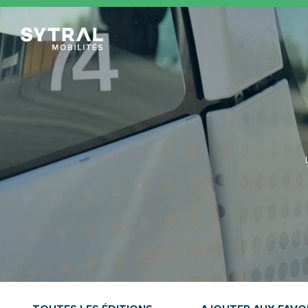
TCL Sytral