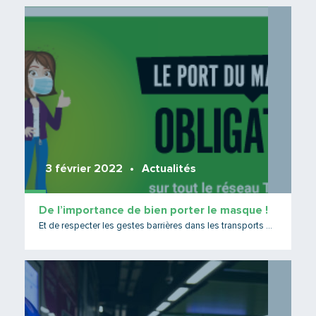
Lire 
3 février 2022
Actualités
De l’importance de bien porter le masque !
Et de respecter les gestes barrières dans les transports publics
Lire 