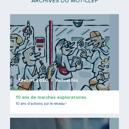
ARCHIVES DU MOT-CLEF
Lire 
13 mars 2026
Actualités
10 ans de marches exploratoires
10 ans d'actions sur le réseau !
Lire 