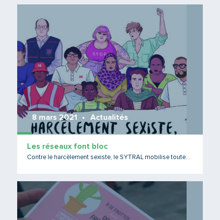
Lire 
8 mars 2021
Actualités
Les réseaux font bloc
Contre le harcèlement sexiste, le SYTRAL mobilise toutes les énergies !
Lire 