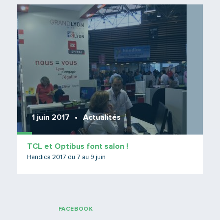
Lire 
1 juin 2017
Actualités
TCL et Optibus font salon !
Handica 2017 du 7 au 9 juin
FACEBOOK