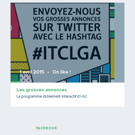
Lire 
1 avril 2015
On like !
Les grosses annonces
Le programme drôlement interactif d'i-tcl
FACEBOOK