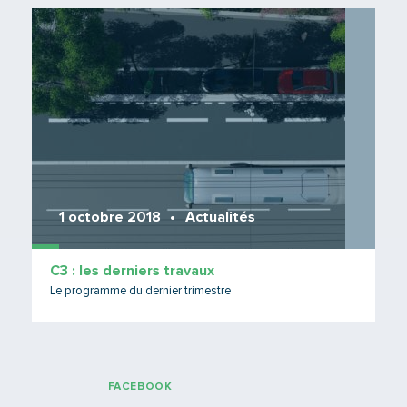
Lire 
1 octobre 2018
Actualités
C3 : les derniers travaux
Le programme du dernier trimestre
FACEBOOK