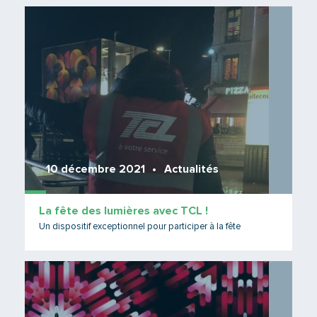
Lire 
10 décembre 2021
Actualités
La fête des lumières avec TCL !
Un dispositif exceptionnel pour participer à la fête
Lire 