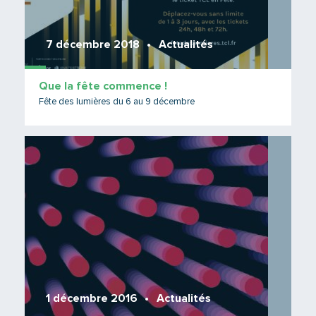
7 décembre 2018
Actualités
Que la fête commence !
Fête des lumières du 6 au 9 décembre
Lire 
1 décembre 2016
Actualités