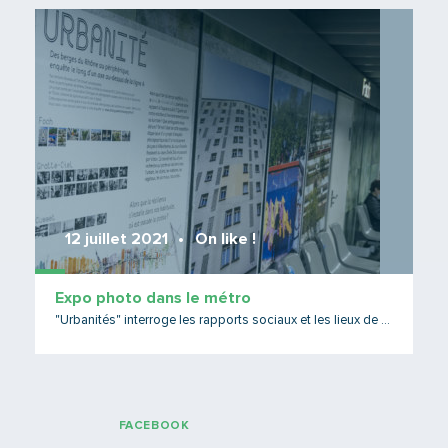
Lire 
12 juillet 2021
On like !
Expo photo dans le métro
"Urbanités" interroge les rapports sociaux et les lieux de vie
FACEBOOK