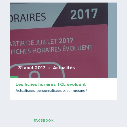
Lire 
31 août 2017
Actualités
Les fiches horaires TCL évoluent
Actualisées, personnalisées et sur-mesure !
FACEBOOK