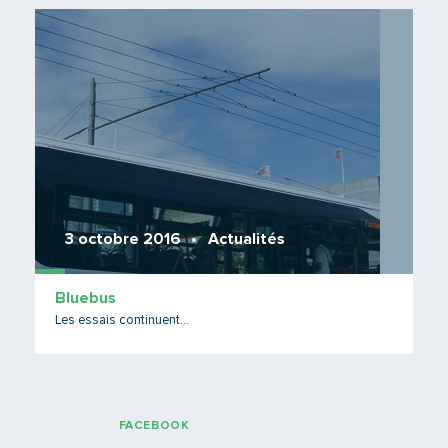
Lire 
3 octobre 2016
Actualités
Bluebus
Les essais continuent...
FACEBOOK