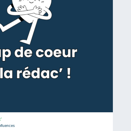
’
fluences