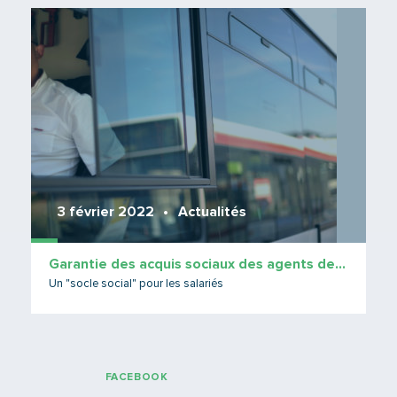
Lire 
3 février 2022
Actualités
Garantie des acquis sociaux des agents de notre réseau TCL
Un "socle social" pour les salariés
FACEBOOK