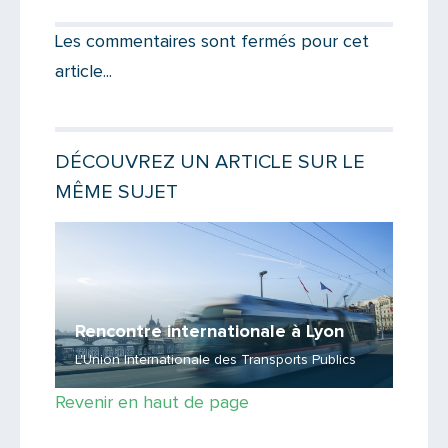
Votre destinataire
Les commentaires sont fermés pour cet
article...
Votre email
DÉCOUVREZ UN ARTICLE SUR LE
MÊME SUJET
Message
Lire la 
Rencontre internationale à Lyon
L'Union Internationale des Transports Publics
Revenir en haut de page