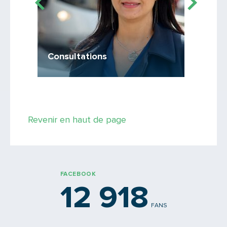
PARTAGER
Le ret
agram
Le F1 sur
Consultations
1er juin
Revenir en haut de page
FACEBOOK
12 918
FANS