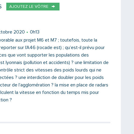
S
AJOUTEZ LE VÔTRE
Votre email
octobre 2020
0h13
vorable aux projet M6 et M7 ; toutefois, toute la
 reporter sur l’A46 (rocade est) ; qu’est-il prévu pour
ances que vont supporter les populations des
Message
 lyonnais (pollution et accidents) ? une limitation de
ontrôle strict des vitesses des poids lourds qui ne
ectées ? une interdiction de doubler pour les poids
ecteur de l’agglomération ? la mise en place de radars
alculent la vitesse en fonction du temps mis pour
tion ?