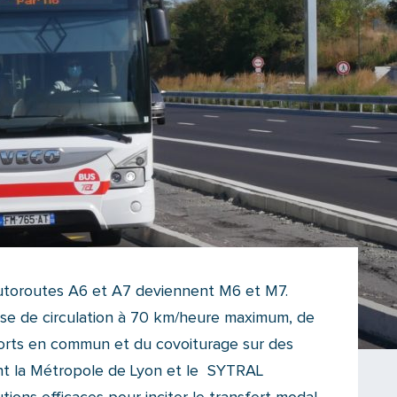
autoroutes A6 et A7 deviennent M6 et M7.
esse de circulation à 70 km/heure maximum, de
ports en commun et du covoiturage sur des
t la Métropole de Lyon et le SYTRAL