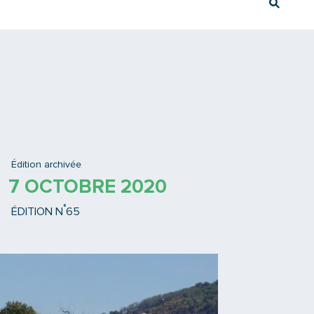
Rech
Ex : Tram T3
Édition archivée
7 OCTOBRE 2020
°
ÉDITION N
65