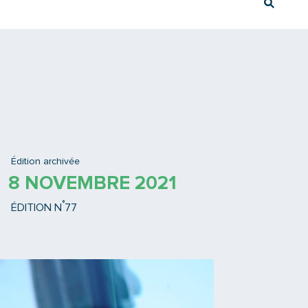
Rech
Ex : Tram T3
Édition archivée
8 NOVEMBRE 2021
°
ÉDITION N
77