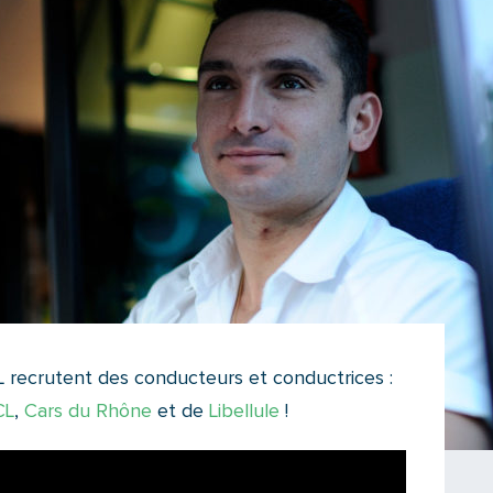
 recrutent des conducteurs et conductrices :
CL
,
Cars du Rhône
et de
Libellule
!