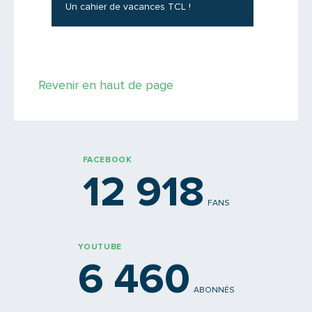
Un cahier de vacances TCL !
une boît
Saisissez le code
Revenir en haut de page
PARTAGER
FACEBOOK
12 918
FANS
YOUTUBE
6 460
ABONNÉS