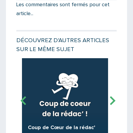
Les commentaires sont fermés pour cet
article...
Votre email
DÉCOUVREZ D'AUTRES ARTICLES
SUR LE MÊME SUJET
Message
Lire la suite
Lire la suit
C’est 
Coup de Cœur de la rédac’
Franchi
Où peut-