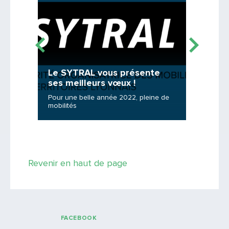
Le SYTRAL vous présente
Le no
ses meilleurs vœux !
ses ail
 !
Pour une belle année 2022, pleine de
Les terri
mobilités
organisa
Saisissez le code
Revenir en haut de page
PARTAGER
FACEBOOK