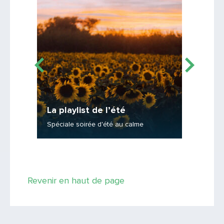
Lire la suite
Lire la suit
La playlist de l’été
La play
Spéciale soirée d'été au calme
Spéciale
Saisissez le code
Revenir en haut de page
PARTAGER