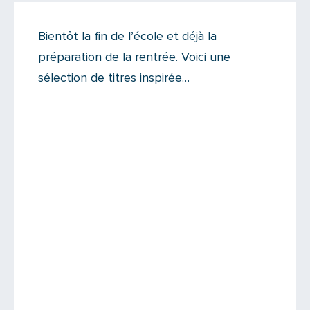
On like !
Bientôt la fin de l’école et déjà la
Il y a 2 commentaires sur cet article
préparation de la rentrée. Voici une
Ajoutez le vôtre
sélection de titres inspirée…