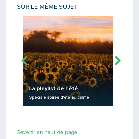
SUR LE MÊME SUJET
PARTAGER
Lire la suite
Lire la suit
La playlist de l’été
La play
Spéciale soirée d'été au calme
Spéciale
Revenir en haut de page