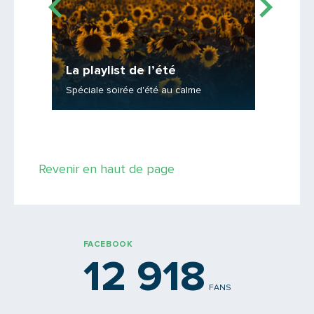
La playlist de l’été
La play
Spéciale soirée d'été au calme
Spéciale
Saisissez le code
Revenir en haut de page
PARTAGER
FACEBOOK
12 918
FANS