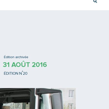
Rech
Ex : Tram T3
Édition archivée
31 AOÛT 2016
°
ÉDITION N
20