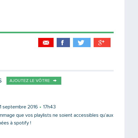
Partager par email
Votre destinataire
S
AJOUTEZ LE VÔTRE
Votre email
 1 septembre 2016
17h43
dommage que vos playlists ne soient accessibles qu’aux
es à spotify !
Message