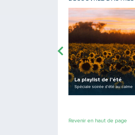
e
Lire la suite
ylist de mars
La playlist de l’été
es mises à l'honneur !
Spéciale soirée d'été au calme
Revenir en haut de page