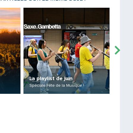
Lire la suite
Lire la sui
La playlist de juin
La pla
Spéciale Fête de la Musique !
Des son