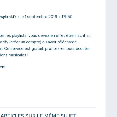
ytral.fr
le 1 septembre 2016
17h50
er les playlists, vous devez en effet être inscrit au
otify (créer un compte) ou avoir téléchargé
ion. Ce service est gratuit, profitez-en pour écouter
ions musicales !
ent
Saisissez le code
PARTAGER
ARTICLES SUR LE MÊME SUJET