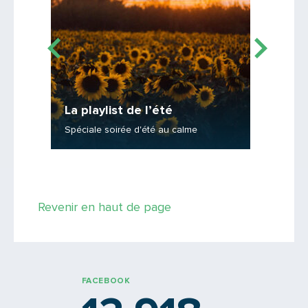
La playlist de l’été
La play
Spéciale soirée d'été au calme
Spéciale
Saisissez le code
Revenir en haut de page
PARTAGER
FACEBOOK