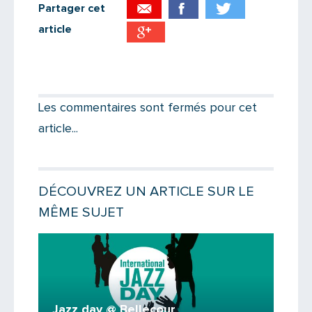
Partager cet
article
Partager par email
Votre destinataire
Les commentaires sont fermés pour cet
article...
Votre email
DÉCOUVREZ UN ARTICLE SUR LE
MÊME SUJET
Message
Lire la 
Jazz day @ Bellecour