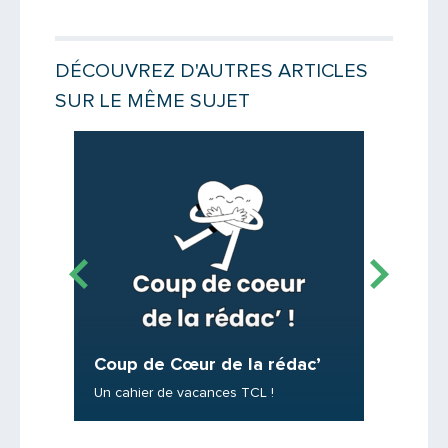
Votre email
DÉCOUVREZ D'AUTRES ARTICLES
SUR LE MÊME SUJET
Message
Lire la suite
Lire la suit
C’est 
Coup de Cœur de la rédac’
Franchi
Où peut-
Un cahier de vacances TCL !
une boît