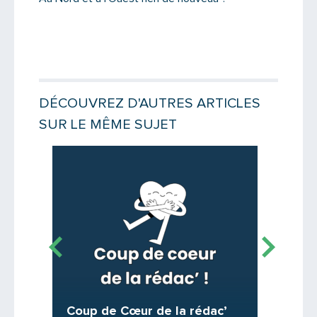
Message
DÉCOUVREZ D'AUTRES ARTICLES
SUR LE MÊME SUJET
Lire la suite
Lire la suit
Saisissez le code
C’est 
Coup de Cœur de la rédac’