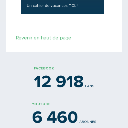
Où peut-
Un cahier de vacances TCL !
une boît
PARTAGER
Revenir en haut de page
FACEBOOK
12 918
FANS
YOUTUBE
6 460
ABONNÉS