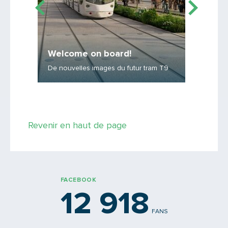
Welcome on board!
Au bou
De nouvelles images du futur tram T9
Ouvertur
Saisissez le code
Revenir en haut de page
PARTAGER
FACEBOOK
12 918
FANS