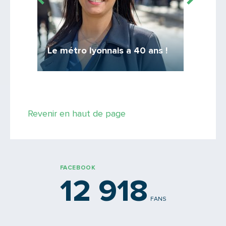
40 ans
Le métro lyonnais a 40 ans !
Le progr
Revenir en haut de page
FACEBOOK
12 918
FANS