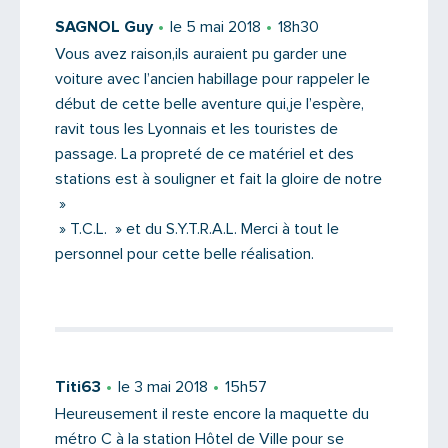
SAGNOL Guy
le 5 mai 2018
18h30
Vous avez raison,ils auraient pu garder une
voiture avec l’ancien habillage pour rappeler le
Message
début de cette belle aventure qui,je l’espère,
ravit tous les Lyonnais et les touristes de
passage. La propreté de ce matériel et des
stations est à souligner et fait la gloire de notre
»
» T.C.L. » et du S.Y.T.R.A.L. Merci à tout le
personnel pour cette belle réalisation.
Titi63
le 3 mai 2018
15h57
Saisissez le code
Heureusement il reste encore la maquette du
métro C à la station Hôtel de Ville pour se