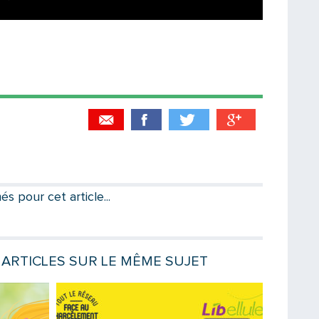
Partager par email
Votre destinataire
 pour cet article...
Votre email
ARTICLES SUR LE MÊME SUJET
Lire la suite
Lire la sui