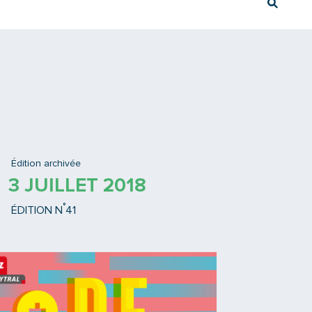
Rech
Ex : Tram T3
Édition archivée
3 JUILLET 2018
°
ÉDITION N
41