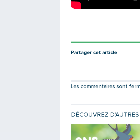
Partager cet article
Les commentaires sont fermés
DÉCOUVREZ D'AUTRES 
e
Lire la suite