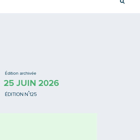
Rech
Ex : Tram T3
Édition archivée
25 JUIN 2026
°
ÉDITION N
125