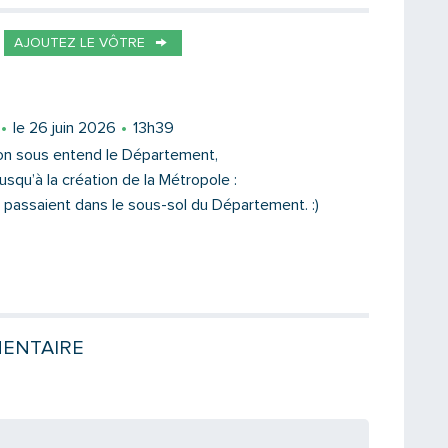
Votre destinataire
AJOUTEZ LE VÔTRE
Votre email
le 26 juin 2026
13h39
 on sous entend le Département,
 jusqu’à la création de la Métropole :
s passaient dans le sous-sol du Département. :)
Message
ENTAIRE