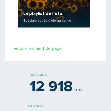
Zoom 
de ma
ac’
La playlist de l’été
Dans les
Spéciale soirée d'été au calme
de dema
Saisissez le code
Revenir en haut de page
PARTAGER
FACEBOOK
12 918
FANS
YOUTUBE