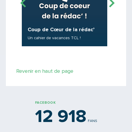
C’est 
Coup de Cœur de la rédac’
Franchi
Où peut-
Un cahier de vacances TCL !
une boît
Revenir en haut de page
FACEBOOK
12 918
FANS