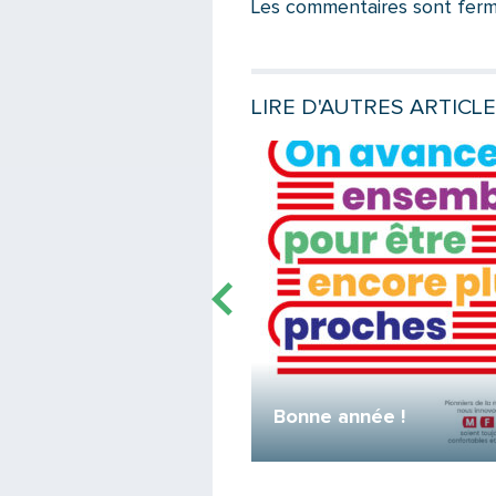
Les commentaires sont fermés
LIRE D'AUTRES ARTICLE
e
Lire la suite
ylist
Bonne année !
par la réalité