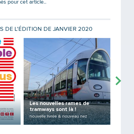
 pour cet article...
Votre email
S DE L'ÉDITION DE JANVIER 2020
Lire la suite
Lire la sui
Message
Les nouvelles rames de
TCL, 
tramways sont là !
Le "pas
nouvelle livrée & nouveau nez
lyonnai