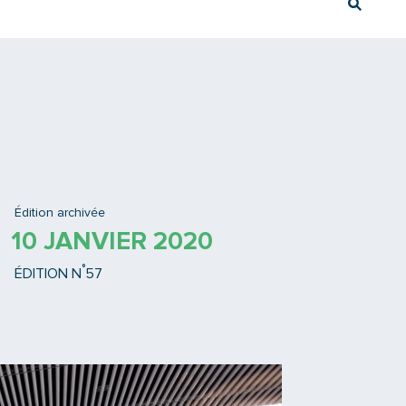
Rech
Ex : Tram T3
Édition archivée
10 JANVIER 2020
°
ÉDITION N
57